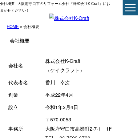
会社概要 | 大阪府守口市のリフォーム会社『株式会社K-Craft』にお
まかせください！
HOME
» 会社概要
会社概要
株式会社K-Craft
会社名
（ケイクラフト）
代表者名
香川 幸次
創業
平成22年4月
設立
令和1年2月4日
〒570-0053
事務所
大阪府守口市高瀬町2-7-1 1F
TEL：06-7509-6730